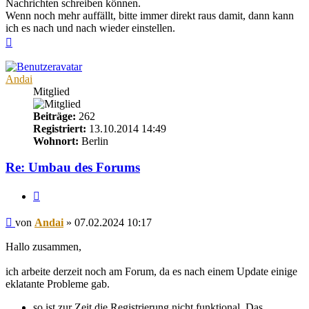
Nachrichten schreiben können.
Wenn noch mehr auffällt, bitte immer direkt raus damit, dann kann
ich es nach und nach wieder einstellen.
Nach
oben
Andai
Mitglied
Beiträge:
262
Registriert:
13.10.2014 14:49
Wohnort:
Berlin
Re: Umbau des Forums
Zitieren
Beitrag
von
Andai
»
07.02.2024 10:17
Hallo zusammen,
ich arbeite derzeit noch am Forum, da es nach einem Update einige
eklatante Probleme gab.
so ist zur Zeit die Registrierung nicht funktional. Das