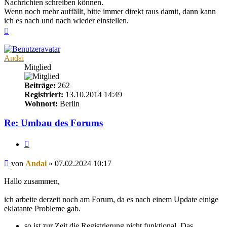
Nachrichten schreiben können.
Wenn noch mehr auffällt, bitte immer direkt raus damit, dann kann
ich es nach und nach wieder einstellen.
Nach
oben
Andai
Mitglied
Beiträge:
262
Registriert:
13.10.2014 14:49
Wohnort:
Berlin
Re: Umbau des Forums
Zitieren
Beitrag
von
Andai
»
07.02.2024 10:17
Hallo zusammen,
ich arbeite derzeit noch am Forum, da es nach einem Update einige
eklatante Probleme gab.
so ist zur Zeit die Registrierung nicht funktional. Das