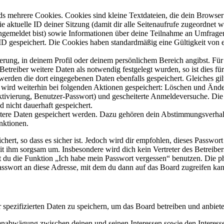
s mehrere Cookies. Cookies sind kleine Textdateien, die dein Browser 
ie aktuelle ID deiner Sitzung (damit dir alle Seitenaufrufe zugeordnet
angemeldet bist) sowie Informationen über deine Teilnahme an Umfragen
ID gespeichert. Die Cookies haben standardmäßig eine Gültigkeit von e
ierung, in deinem Profil oder deinem persönlichem Bereich angibst. Für
reiber weitere Daten als notwendig festgelegt wurden, so ist dies für 
 werden die dort eingegebenen Daten ebenfalls gespeichert. Gleiches gi
e wird weiterhin bei folgenden Aktionen gespeichert: Löschen und Änd
ktivierung, Benutzer-Passwort) und gescheiterte Anmeldeversuche. D
d nicht dauerhaft gespeichert.
eitere Daten gespeichert werden. Dazu gehören dein Abstimmungsverhal
nktionen.
ert, so dass es sicher ist. Jedoch wird dir empfohlen, dieses Passwor
it ihm sorgsam um. Insbesondere wird dich kein Vertreter des Betreibe
nst du die Funktion „Ich habe mein Passwort vergessen“ benutzen. Di
asswort an diese Adresse, mit dem du dann auf das Board zugreifen kan
r spezifizierten Daten zu speichern, um das Board betreiben und anbiet
ssenabwägung zwischen deinen und seinen Interessen sowie den Interes