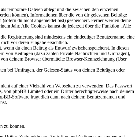
als temporäre Dateien ablegt und die zwischen den einzelnen
 werden können), Informationen über die von dir gelesenen Beiträge
 (sofern du nicht angemeldet bist) gespeichert. Ferner werden deine
inem Jahr. Alle Cookies kannst du jederzeit über die Funktion „Alle
 die Registrierung sind mindestens ein eindeutiger Benutzername, eine
dich vor deren Eingabe ersichtlich.
lt, wenn du einen Beitrag als Entwurf zwischenspeicherst. In diesen
ern von Beiträgen (dazu zählen Private Nachrichten und Umfragen),
ie von deinem Browser übermittelte Browser-Kennzeichnung (User
ten bei Umfragen, der Gelesen-Status von deinen Beiträgen oder
t nicht auf einer Vielzahl von Webseiten zu verwenden. Das Passwort
rs, von phpBB Limited oder ein Dritter berechtigterweise nach deinem
e phpBB-Software fragt dich dann nach deinem Benutzernamen und
nst.
en zu können.
sen Dritter, Zeitpunkte von Zugriffen und Aktionen zusammen mit