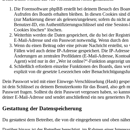
Die Forensoftware phpBB erstellt bei deinem Besuch des Board
Aufrufen des Boards erhalten bleiben. In diesen Cookies sind d
(zur Markierung dieser als gelesen/ungelesen; sofern du nicht 
Benutzer-ID, ein Authentifizierungsschlüssel und eine Session-
Cookies löschen“ löschen.
Weiterhin werden die Daten gespeichert, die du bei der Registr
E-Mail-Adresse und ein Passwort notwendig. Wenn durch den Bet
Wenn du einen Beitrag oder eine private Nachricht erstellst, so
Fällen wird auch deine IP-Adresse gespeichert. Die IP-Adress
Änderungen an zentralen Profildaten (E-Mail-Adresse, Kontoa
Agent) wird nur in der „Wer ist online?“-Funktion angezeigt un
Schließlich erfordern einzelne Funktionen des Boards, dass w
explizit von dir gesetzte Lesezeichen oder Benachrichtigungsfu
Dein Passwort wird mit einer Einwege-Verschlüsselung (Hash) gespeich
ist dein Schlüssel zu deinem Benutzerkonto für das Board, also geh m
Passwort fragen. Solltest du dein Passwort vergessen haben, so kan
deiner E-Mail-Adresse und sendet anschließend ein neu generiertes P
Gestattung der Datenspeicherung
Du gestattest dem Betreiber, die von dir eingegebenen und oben nähe
Darüber hinaus ist der Betreiber berechtigt, im Rahmen einer Intere