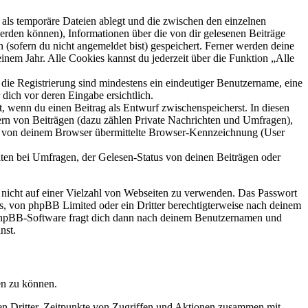
als temporäre Dateien ablegt und die zwischen den einzelnen
 werden können), Informationen über die von dir gelesenen Beiträge
 (sofern du nicht angemeldet bist) gespeichert. Ferner werden deine
inem Jahr. Alle Cookies kannst du jederzeit über die Funktion „Alle
 die Registrierung sind mindestens ein eindeutiger Benutzername, eine
dich vor deren Eingabe ersichtlich.
lt, wenn du einen Beitrag als Entwurf zwischenspeicherst. In diesen
ern von Beiträgen (dazu zählen Private Nachrichten und Umfragen),
ie von deinem Browser übermittelte Browser-Kennzeichnung (User
ten bei Umfragen, der Gelesen-Status von deinen Beiträgen oder
t nicht auf einer Vielzahl von Webseiten zu verwenden. Das Passwort
rs, von phpBB Limited oder ein Dritter berechtigterweise nach deinem
e phpBB-Software fragt dich dann nach deinem Benutzernamen und
nst.
en zu können.
sen Dritter, Zeitpunkte von Zugriffen und Aktionen zusammen mit