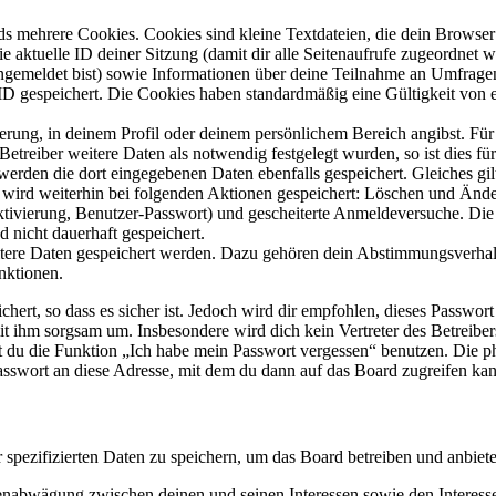
s mehrere Cookies. Cookies sind kleine Textdateien, die dein Browser 
ie aktuelle ID deiner Sitzung (damit dir alle Seitenaufrufe zugeordnet
angemeldet bist) sowie Informationen über deine Teilnahme an Umfragen
ID gespeichert. Die Cookies haben standardmäßig eine Gültigkeit von e
ierung, in deinem Profil oder deinem persönlichem Bereich angibst. Für
reiber weitere Daten als notwendig festgelegt wurden, so ist dies für 
 werden die dort eingegebenen Daten ebenfalls gespeichert. Gleiches gi
e wird weiterhin bei folgenden Aktionen gespeichert: Löschen und Änd
ktivierung, Benutzer-Passwort) und gescheiterte Anmeldeversuche. D
d nicht dauerhaft gespeichert.
eitere Daten gespeichert werden. Dazu gehören dein Abstimmungsverhal
nktionen.
ert, so dass es sicher ist. Jedoch wird dir empfohlen, dieses Passwor
it ihm sorgsam um. Insbesondere wird dich kein Vertreter des Betreibe
nst du die Funktion „Ich habe mein Passwort vergessen“ benutzen. Di
asswort an diese Adresse, mit dem du dann auf das Board zugreifen kan
r spezifizierten Daten zu speichern, um das Board betreiben und anbiet
ssenabwägung zwischen deinen und seinen Interessen sowie den Interes