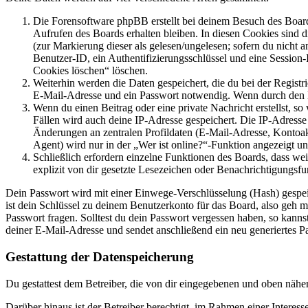
Die Forensoftware phpBB erstellt bei deinem Besuch des Board
Aufrufen des Boards erhalten bleiben. In diesen Cookies sind d
(zur Markierung dieser als gelesen/ungelesen; sofern du nicht 
Benutzer-ID, ein Authentifizierungsschlüssel und eine Session-
Cookies löschen“ löschen.
Weiterhin werden die Daten gespeichert, die du bei der Registr
E-Mail-Adresse und ein Passwort notwendig. Wenn durch den Bet
Wenn du einen Beitrag oder eine private Nachricht erstellst, so
Fällen wird auch deine IP-Adresse gespeichert. Die IP-Adress
Änderungen an zentralen Profildaten (E-Mail-Adresse, Kontoa
Agent) wird nur in der „Wer ist online?“-Funktion angezeigt un
Schließlich erfordern einzelne Funktionen des Boards, dass w
explizit von dir gesetzte Lesezeichen oder Benachrichtigungsfu
Dein Passwort wird mit einer Einwege-Verschlüsselung (Hash) gespeich
ist dein Schlüssel zu deinem Benutzerkonto für das Board, also geh m
Passwort fragen. Solltest du dein Passwort vergessen haben, so kan
deiner E-Mail-Adresse und sendet anschließend ein neu generiertes P
Gestattung der Datenspeicherung
Du gestattest dem Betreiber, die von dir eingegebenen und oben nähe
Darüber hinaus ist der Betreiber berechtigt, im Rahmen einer Intere