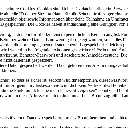
s mehrere Cookies. Cookies sind kleine Textdateien, die dein Browser 
ie aktuelle ID deiner Sitzung (damit dir alle Seitenaufrufe zugeordnet
angemeldet bist) sowie Informationen über deine Teilnahme an Umfragen
ID gespeichert. Die Cookies haben standardmäßig eine Gültigkeit von e
ierung, in deinem Profil oder deinem persönlichem Bereich angibst. Für
reiber weitere Daten als notwendig festgelegt wurden, so ist dies für 
 werden die dort eingegebenen Daten ebenfalls gespeichert. Gleiches gi
e wird weiterhin bei folgenden Aktionen gespeichert: Löschen und Änd
ktivierung, Benutzer-Passwort) und gescheiterte Anmeldeversuche. D
d nicht dauerhaft gespeichert.
eitere Daten gespeichert werden. Dazu gehören dein Abstimmungsverhal
nktionen.
ert, so dass es sicher ist. Jedoch wird dir empfohlen, dieses Passwor
it ihm sorgsam um. Insbesondere wird dich kein Vertreter des Betreibe
nst du die Funktion „Ich habe mein Passwort vergessen“ benutzen. Di
asswort an diese Adresse, mit dem du dann auf das Board zugreifen kan
r spezifizierten Daten zu speichern, um das Board betreiben und anbiet
ssenabwägung zwischen deinen und seinen Interessen sowie den Interes