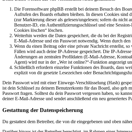
Die Forensoftware phpBB erstellt bei deinem Besuch des Board
Aufrufen des Boards erhalten bleiben. In diesen Cookies sind d
(zur Markierung dieser als gelesen/ungelesen; sofern du nicht 
Benutzer-ID, ein Authentifizierungsschlüssel und eine Session-
Cookies löschen“ löschen.
Weiterhin werden die Daten gespeichert, die du bei der Registr
E-Mail-Adresse und ein Passwort notwendig. Wenn durch den Bet
Wenn du einen Beitrag oder eine private Nachricht erstellst, so
Fällen wird auch deine IP-Adresse gespeichert. Die IP-Adress
Änderungen an zentralen Profildaten (E-Mail-Adresse, Kontoa
Agent) wird nur in der „Wer ist online?“-Funktion angezeigt un
Schließlich erfordern einzelne Funktionen des Boards, dass w
explizit von dir gesetzte Lesezeichen oder Benachrichtigungsfu
Dein Passwort wird mit einer Einwege-Verschlüsselung (Hash) gespeich
ist dein Schlüssel zu deinem Benutzerkonto für das Board, also geh m
Passwort fragen. Solltest du dein Passwort vergessen haben, so kan
deiner E-Mail-Adresse und sendet anschließend ein neu generiertes P
Gestattung der Datenspeicherung
Du gestattest dem Betreiber, die von dir eingegebenen und oben nähe
Darüber hinaus ist der Betreiber berechtigt, im Rahmen einer Intere