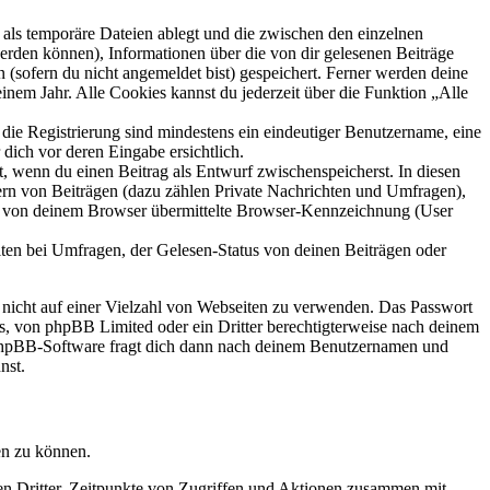
als temporäre Dateien ablegt und die zwischen den einzelnen
 werden können), Informationen über die von dir gelesenen Beiträge
 (sofern du nicht angemeldet bist) gespeichert. Ferner werden deine
inem Jahr. Alle Cookies kannst du jederzeit über die Funktion „Alle
 die Registrierung sind mindestens ein eindeutiger Benutzername, eine
dich vor deren Eingabe ersichtlich.
lt, wenn du einen Beitrag als Entwurf zwischenspeicherst. In diesen
ern von Beiträgen (dazu zählen Private Nachrichten und Umfragen),
ie von deinem Browser übermittelte Browser-Kennzeichnung (User
ten bei Umfragen, der Gelesen-Status von deinen Beiträgen oder
t nicht auf einer Vielzahl von Webseiten zu verwenden. Das Passwort
rs, von phpBB Limited oder ein Dritter berechtigterweise nach deinem
e phpBB-Software fragt dich dann nach deinem Benutzernamen und
nst.
en zu können.
sen Dritter, Zeitpunkte von Zugriffen und Aktionen zusammen mit