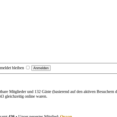
meldet bleiben
chtbare Mitglieder und 132 Gäste (basierend auf den aktiven Besuchern d
3 gleichzeitig online waren.
esamt
426
• Unser neuestes Mitglied:
Quaan