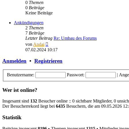
0
Themen
0
Beiträge
Keine Beiträge
Ankündigungen
2
Themen
7
Beiträge
Letzter Beitrag
Re: Umbau des Forums
Neuester
von
Andai
Beitrag
07.02.2024 10:17
Anmelden
•
Registrieren
Benutzername:
Passwort:
|
Ange
Wer ist online?
Insgesamt sind
132
Besucher online :: 0 sichtbare Mitglieder, 0 unsi
Der Besucherrekord liegt bei
6435
Besuchern, die am 09.05.2026 12:4
Statistik
Beiträge insgesamt
8196
• Themen insgesamt
1315
• Mitglieder insg