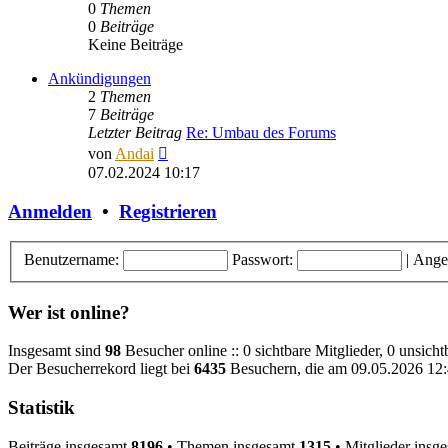
0
Themen
0
Beiträge
Keine Beiträge
Ankündigungen
2
Themen
7
Beiträge
Letzter Beitrag
Re: Umbau des Forums
Neuester
von
Andai
Beitrag
07.02.2024 10:17
Anmelden
•
Registrieren
Benutzername:
Passwort:
|
Ange
Wer ist online?
Insgesamt sind
98
Besucher online :: 0 sichtbare Mitglieder, 0 unsich
Der Besucherrekord liegt bei
6435
Besuchern, die am 09.05.2026 12:4
Statistik
Beiträge insgesamt
8196
• Themen insgesamt
1315
• Mitglieder insg