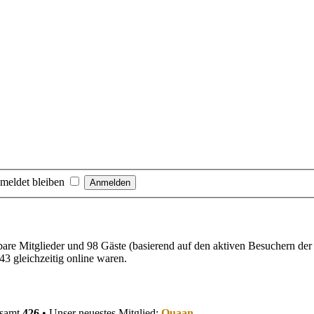
meldet bleiben
tbare Mitglieder und 98 Gäste (basierend auf den aktiven Besuchern der
3 gleichzeitig online waren.
esamt
426
• Unser neuestes Mitglied:
Quaan